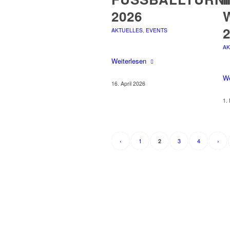
026
AKTUELLES
,
EVENTS
AK
Weiterlesen
We
16. April 2026
1.
‹
1
3
4
›
2