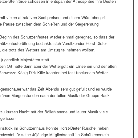
etze-Steinförde schossen in entspannter Atmosphäre ihre Besten
mit vielen attraktiven Sachpreisen und einem Würstchengrill
die Pause zwischen dem Schießen und der Siegerehrung
 Beginn des Schützenfestes wieder einmal geregnet, so dass der
hützenfesteröffnung bedankte sich Vorsitzender Horst-Dieter
n, die trotz des Wetters am Umzug teilnehmen wollten.
jugendlich Majestäten statt.
n Ort hatte dann aber der Wettergott ein Einsehen und der alten
chwarze König Dirk Kille konnten bei fast trockenem Wetter
genschauer war das Zelt Abends sehr gut gefüllt und es wurde
 frühen Morgenstunden nach der tollen Musik der Gruppe Back
 zu kurzen Nacht mit der Böllerkanone und lauter Musik viele
gerissen.
stück im Schützenhaus konnte Horst-Dieter Ruschel neben
dwedel für seine 40jährige Mitgliedschaft im Schützenverein