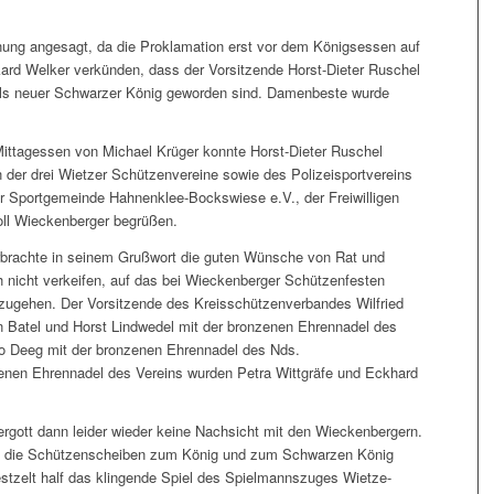
ung angesagt, da die Proklamation erst vor dem Königsessen auf
kard Welker verkünden, dass der Vorsitzende Horst-Dieter Ruschel
ls neuer Schwarzer König geworden sind. Damenbeste wurde
ittagessen von Michael Krüger konnte Horst-Dieter Ruschel
 der drei Wietzer Schützenvereine sowie des Polizeisportvereins
r Sportgemeinde Hahnenklee-Bockswiese e.V., der Freiwilligen
ll Wieckenberger begrüßen.
brachte in seinem Grußwort die guten Wünsche von Rat und
h nicht verkeifen, auf das bei Wieckenberger Schützenfesten
ugehen. Der Vorsitzende des Kreisschützenverbandes Wilfried
en Batel und Horst Lindwedel mit der bronzenen Ehrennadel des
o Deeg mit der bronzenen Ehrennadel des Nds.
enen Ehrennadel des Vereins wurden Petra Wittgräfe und Eckhard
rgott dann leider wieder keine Nachsicht mit den Wieckenbergern.
n die Schützenscheiben zum König und zum Schwarzen König
zelt half das klingende Spiel des Spielmannszuges Wietze-