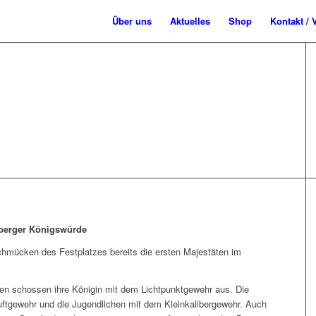
Über uns
Aktuelles
Shop
Kontakt / 
ASCHBÄR REGIERT
nberger Königswürde
hmücken des Festplatzes bereits die ersten Majestäten im
n schossen ihre Königin mit dem Lichtpunktgewehr aus. Die
Luftgewehr und die Jugendlichen mit dem Kleinkalibergewehr. Auch