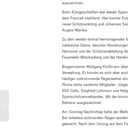
auszeichnen.
Beim Königsschießen war wieder Spann
dem Festzelt stattfand. Hier konnte Ec
neuer Schützenkönig und Johannes Sei
Angela Warnke.
Zu dem wieder einmal hervorragenden M
zahlreiche Gäste, darunter Abordnungen
Hannover und der Schützenabteilung de
Feuerwehr Wieckenberg und der Handvo
Bürgermeister Wolfgang Klußmann über
Verwaltung. Er konnte es sich aber auc
häufiger vorkommende Regenwetter einz
Ritzke ehrte verdiente Mitglieder: Jürg
KSV Celle, Siegfried Lohmann und Helg
Sportschützenverbandes. Mit der bronz
Behrens ausgezeichnet.
Vorsitzende von 1906 –
1990
Am Sonntag Nachmittag hatte der Wette
Bei teilweise strömenden Regen wurde
gebracht. Nach dem Umzug auf dem Fest