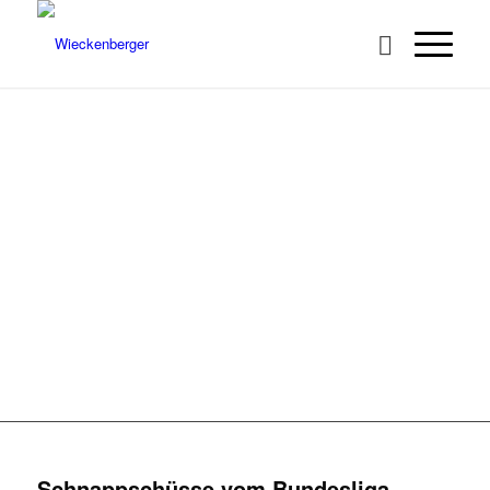
BUNDESLIGA
HEIMWETTKAMPF
OKTOBER 2016
Schnappschüsse vom Bundesliga