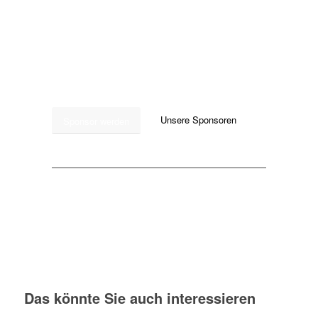
sanctus est Lorem ipsum dolor sit amet
kasd gubergren, no sea takimata
sanctus est Lorem ipsum dolor sit
amet.
Unsere Sponsoren
Sponsor werden
Das könnte Sie auch interessieren