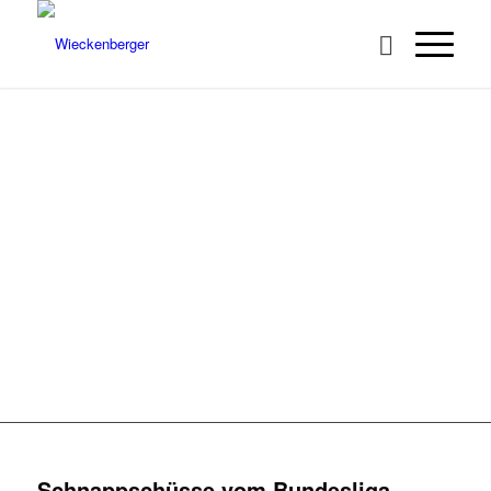
BUNDESLIGA
HEIMWETTKAMPF
OKTOBER 2016
Schnappschüsse vom Bundesliga