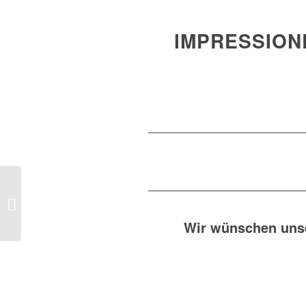
IMPRESSION
D
Schützenfest 2023
Wir wünschen uns