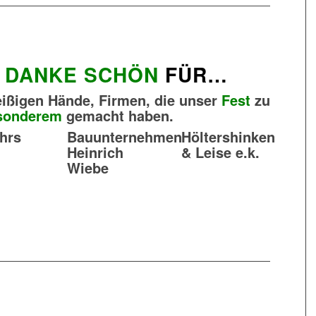
N
DANKE SCHÖN
FÜR…
eißigen Hände, Firmen, die unser
Fest
zu
sonderem
gemacht haben.
ührs
Bauunternehmen
Höltershinken
Heinrich
& Leise e.k.
Wiebe