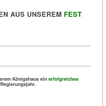
EN AUS UNSEREM
FEST
Das Zelt steht.
Antreten.
er Festplatz füllt sich.
Impuls Live.
Die Scheiben.
Durch Wieckenberg.
Unser „Schwadder“.
erem Königshaus ein
erfolgreiches
Regierungsjahr.