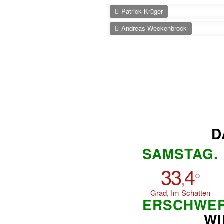
Patrick Krüger
Andreas Weckenbrock
D
SAMSTAG.
33
4
,
°
Grad, Im Schatten
ERSCHWE
WI