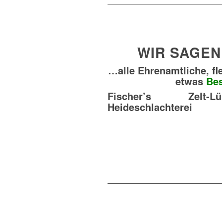
WIR SAGE
…alle Ehrenamtliche, fl
etwas
Be
Fischer’s
Zelt-L
Heideschlachterei